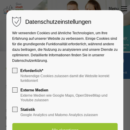
Menu
Datenschutzeinstellungen
Wir verwenden Cookies und ähnliche Technologien, um Ihre
Erfahrung auf unserer Website zu verbessern. Einige Cookies sind
für die grundlegende Funktionalität erforderlich, während andere
dazu beitragen, die Nutzung zu analysieren und unsere Dienste zu
optimieren. Detaillierte Informationen finden Sie in unserer
Datenschutzerklärung.
Wassergebühren
in Hemau
Erforderlich*
Shift+Alt+A
Notwendige Cookies zulassen damit die Website korrekt
funktioniert
Seit der Inbetriebnahme der Pumpstation im Labertal im Jahr
Externe Medien
1864 liefern die Stadtwerke das Wasser auf den wasserarmen
Externe Medien wie Google Maps, OpenStreetMap und
Youtube zulassen
Tangrintel. Eine hohe Qualität sowie die Versorgungssicherheit
steht dabei im Mittelpunkt unserer Arbeit. Die Gebühren werden
Statistik
Google Analytics und Matomo Analytics zulassen
bewusst niedrig gehalten und orientieren sich an den tatsächlich
entstehenden Kosten.