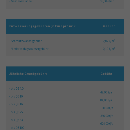
- Geschossfläche
16,30 €/m²
Entwässerungsgebühren (in Euro pro m³):
Gebühr
- Schmutzwassergebühr
2,02 €/m³
- Niederschlagswassergebühr
0,19 €/m³
Jährliche Grundgebühr:
Gebühr
- bis Q3 4,0
48,00 €/a
- bis Q3 10
84,00 €/a
- bis Q3 16
168,00 €/a
- bis Q3 25
336,00 €/a
- bis Q3 63
624,00 €/a
- bis Q3 100