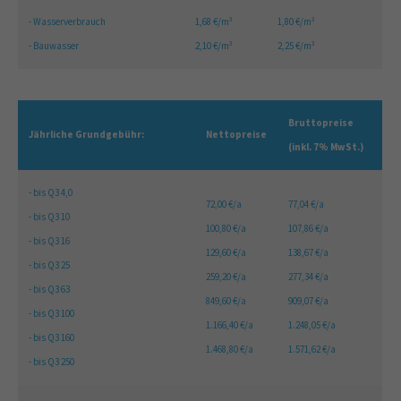
- Wasserverbrauch
1,68 €/m³
1,80 €/m³
- Bauwasser
2,10 €/m³
2,25 €/m³
Bruttopreise
Jährliche Grundgebühr:
Nettopreise
(inkl. 7% MwSt.)
- bis Q3 4,0
72,00 €/a
77,04 €/a
- bis Q3 10
100,80 €/a
107,86 €/a
- bis Q3 16
129,60 €/a
138,67 €/a
- bis Q3 25
259,20 €/a
277,34 €/a
- bis Q3 63
849,60 €/a
909,07 €/a
- bis Q3 100
1.166,40 €/a
1.248,05 €/a
- bis Q3 160
1.468,80 €/a
1.571,62 €/a
- bis Q3 250