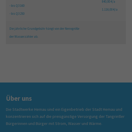
840,00 €/a
- bis Q3 160
1.116,00 €/a
- bis Q3 250
Die jährliche Grundgebühr hängt von der Nenngröße
der Wasserzähler ab.
Über uns
Die Stadtwerke Hemau sind ein Eigenbetrieb der Stadt Hemau und
konzentrieren sich auf die preisgünstige Versorgung der Tangrintler
Bürgerinnen und Bürger mit Strom, Wasser und Wärme.