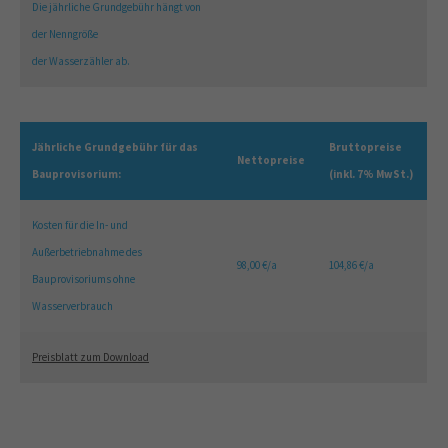
Die jährliche Grundgebühr hängt von
der Nenngröße
der Wasserzähler ab.
Jährliche Grundgebühr für das
Bruttopreise
Nettopreise
Bauprovisorium:
(inkl. 7% MwSt.)
Kosten für die In- und
Außerbetriebnahme des
98,00 €/a
104,86 €/a
Bauprovisoriums ohne
Wasserverbrauch
Preisblatt zum Download