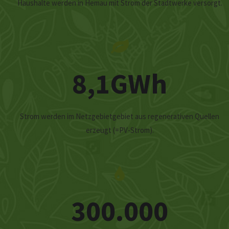
Haushalte werden in Hemau mit Strom der Stadtwerke versorgt.
8,1GWh
Strom werden im Netzgebietgebiet aus regenerativen Quellen
erzeugt (=PV-Strom).
300.000