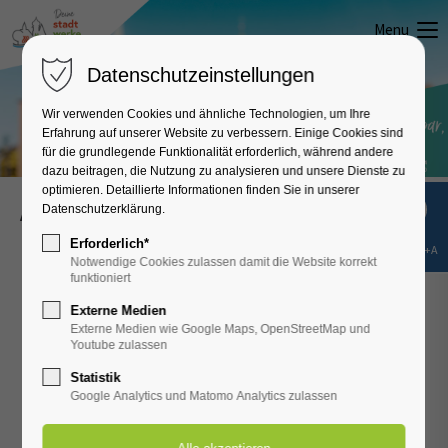
Menu
Datenschutzeinstellungen
Wir verwenden Cookies und ähnliche Technologien, um Ihre
Erfahrung auf unserer Website zu verbessern. Einige Cookies sind
für die grundlegende Funktionalität erforderlich, während andere
dazu beitragen, die Nutzung zu analysieren und unsere Dienste zu
optimieren. Detaillierte Informationen finden Sie in unserer
Aktuelles
Datenschutzerklärung.
Erforderlich*
Shift+Alt+A
13
Notwendige Cookies zulassen damit die Website korrekt
funktioniert
NOV
2025
Externe Medien
Externe Medien wie Google Maps, OpenStreetMap und
Youtube zulassen
Statistik
Google Analytics und Matomo Analytics zulassen