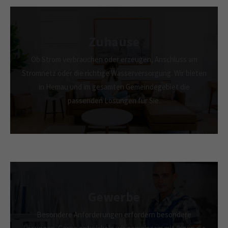
Zuhause
Ob Strom verbrauchen oder erzeugen, Anschluss am
Stromnetz oder die richtige Wasserversorgung. Wir bieten
in Hemau und im gesamten Gemeindegebiet die
passenden Lösungen für Sie.
Gewerbe
Besondere Anforderungen erfordern besondere